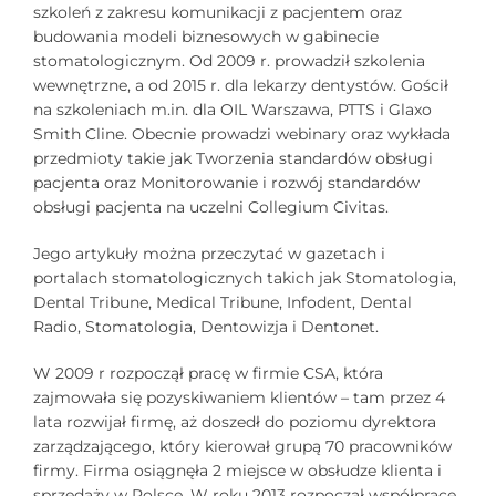
szkoleń z zakresu komunikacji z pacjentem oraz
budowania modeli biznesowych w gabinecie
stomatologicznym. Od 2009 r. prowadził szkolenia
wewnętrzne, a od 2015 r. dla lekarzy dentystów. Gościł
na szkoleniach m.in. dla OIL Warszawa, PTTS i Glaxo
Smith Cline. Obecnie prowadzi webinary oraz wykłada
przedmioty takie jak Tworzenia standardów obsługi
pacjenta oraz Monitorowanie i rozwój standardów
obsługi pacjenta na uczelni Collegium Civitas.
Jego artykuły można przeczytać w gazetach i
portalach stomatologicznych takich jak Stomatologia,
Dental Tribune, Medical Tribune, Infodent, Dental
Radio, Stomatologia, Dentowizja i Dentonet.
W 2009 r rozpoczął pracę w firmie CSA, która
zajmowała się pozyskiwaniem klientów – tam przez 4
lata rozwijał firmę, aż doszedł do poziomu dyrektora
zarządzającego, który kierował grupą 70 pracowników
firmy. Firma osiągnęła 2 miejsce w obsłudze klienta i
sprzedaży w Polsce. W roku 2013 rozpoczął współpracę