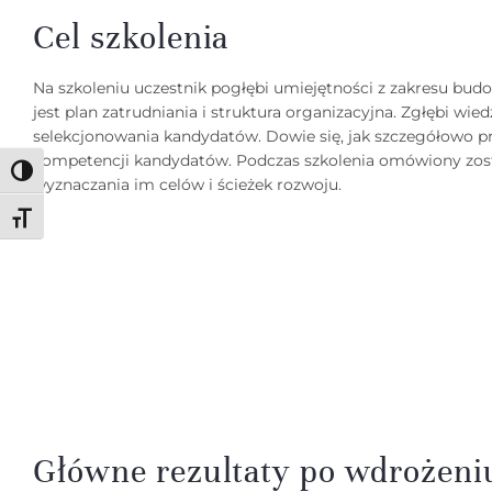
Cel szkolenia
Na szkoleniu uczestnik pogłębi umiejętności z zakresu budo
jest plan zatrudniania i struktura organizacyjna. Zgłębi wi
selekcjonowania kandydatów. Dowie się, jak szczegółowo 
kompetencji kandydatów. Podczas szkolenia omówiony zost
Toggle High Contrast
wyznaczania im celów i ścieżek rozwoju.
Toggle Font size
Główne rezultaty po wdrożeni